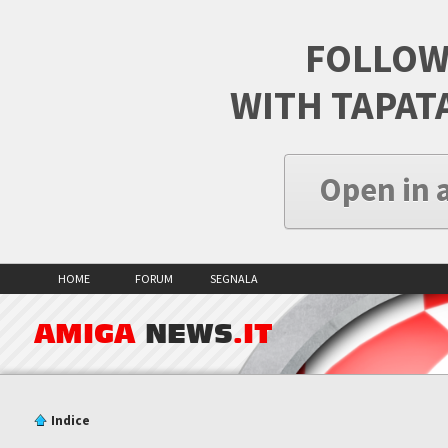
FOLLOW
WITH TAPAT
Open in 
HOME
FORUM
SEGNALA
AMIGA
NEWS
.IT
Indice