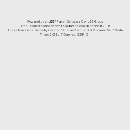
Powered by
phpBB
® Forum Software © phpBB Group
Traduzione Italiana
phpBBItalia.net
basata su phpBB.it 2010
Amiga News.it v8 theme by Carmen "Khaleesi" Ghirardi & Riccardo "ikir" Merlo
Time : 0.037s | 7 Queries | GZIP : On