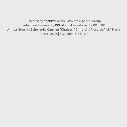
Powered by
phpBB
® Forum Software © phpBB Group
Traduzione Italiana
phpBBItalia.net
basata su phpBB.it 2010
Amiga News.it v8 theme by Carmen "Khaleesi" Ghirardi & Riccardo "ikir" Merlo
Time : 0.028s | 7 Queries | GZIP : On