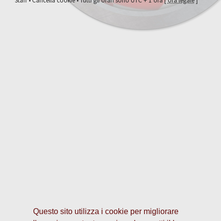
Staff
•
Cancella cookie
• Tutti gli orari sono UTC + 1 ora [
ora legale
]
Questo sito utilizza i cookie per migliorare