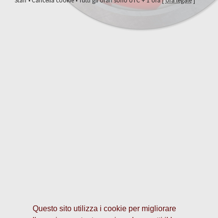
Staff
•
Cancella cookie
• Tutti gli orari sono UTC + 1 ora [
ora legale
]
Questo sito utilizza i cookie per migliorare