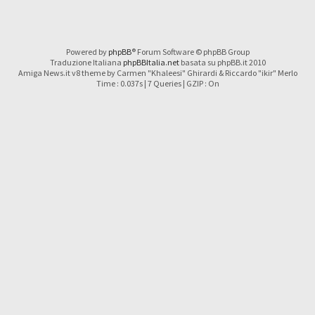
Powered by
phpBB
® Forum Software © phpBB Group
Traduzione Italiana
phpBBItalia.net
basata su phpBB.it 2010
Amiga News.it v8 theme by Carmen "Khaleesi" Ghirardi & Riccardo "ikir" Merlo
Time : 0.037s | 7 Queries | GZIP : On