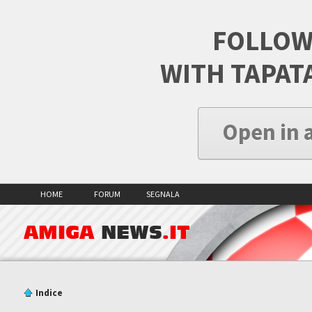
FOLLOW
WITH TAPAT
Open in 
HOME
FORUM
SEGNALA
AMIGA
NEWS
.IT
Indice