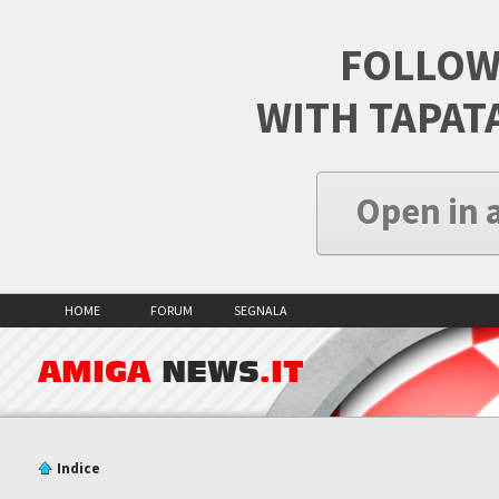
FOLLOW
WITH TAPAT
Open in 
HOME
FORUM
SEGNALA
AMIGA
NEWS
.IT
Indice