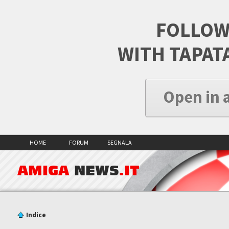
FOLLOW
WITH TAPAT
Open in 
HOME
FORUM
SEGNALA
AMIGA
NEWS
.IT
Indice