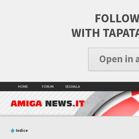
FOLLOW
WITH TAPAT
Open in 
HOME
FORUM
SEGNALA
AMIGA
NEWS
.IT
Indice