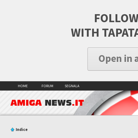
FOLLOW
WITH TAPAT
Open in 
HOME
FORUM
SEGNALA
AMIGA
NEWS
.IT
Indice