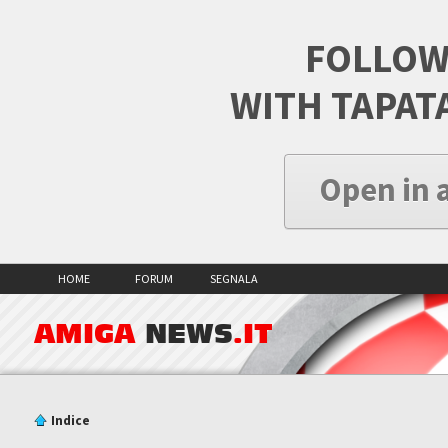
FOLLOW
WITH TAPAT
Open in 
HOME
FORUM
SEGNALA
AMIGA
NEWS
.IT
Indice