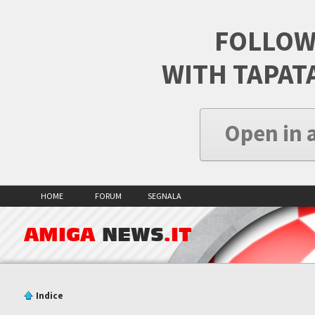
FOLLOW
WITH TAPAT
Open in 
HOME
FORUM
SEGNALA
AMIGA
NEWS
.IT
Indice