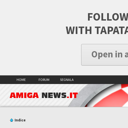
FOLLOW
WITH TAPAT
Open in 
HOME
FORUM
SEGNALA
AMIGA
NEWS
.IT
Indice