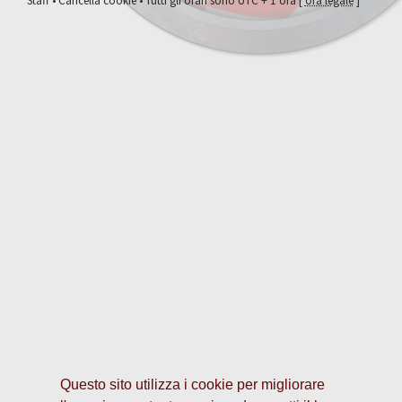
Staff
•
Cancella cookie
• Tutti gli orari sono UTC + 1 ora [
ora legale
]
Questo sito utilizza i cookie per migliorare