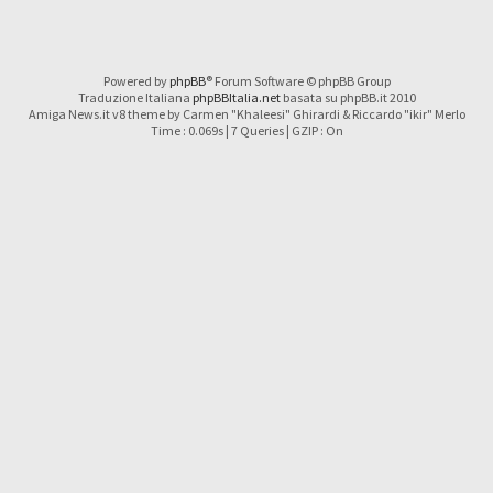
Powered by
phpBB
® Forum Software © phpBB Group
Traduzione Italiana
phpBBItalia.net
basata su phpBB.it 2010
Amiga News.it v8 theme by Carmen "Khaleesi" Ghirardi & Riccardo "ikir" Merlo
Time : 0.069s | 7 Queries | GZIP : On