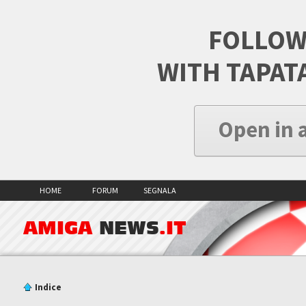
FOLLOW
WITH TAPAT
Open in 
HOME
FORUM
SEGNALA
AMIGA
NEWS
.IT
Indice