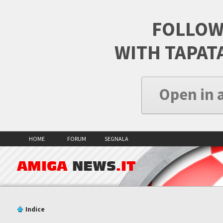
FOLLOW
WITH TAPAT
Open in 
HOME
FORUM
SEGNALA
AMIGA
NEWS
.IT
Indice