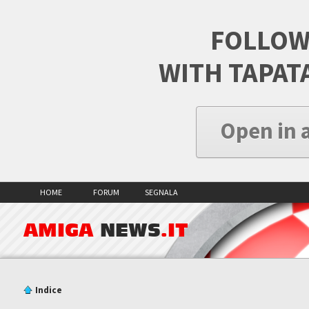
FOLLOW
WITH TAPAT
Open in 
HOME
FORUM
SEGNALA
AMIGA
NEWS
.IT
Indice