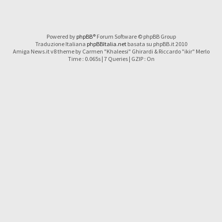
Powered by
phpBB
® Forum Software © phpBB Group
Traduzione Italiana
phpBBItalia.net
basata su phpBB.it 2010
Amiga News.it v8 theme by Carmen "Khaleesi" Ghirardi & Riccardo "ikir" Merlo
Time : 0.065s | 7 Queries | GZIP : On