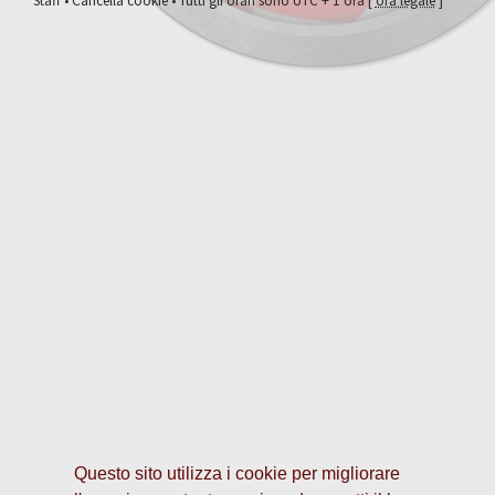
Staff
•
Cancella cookie
• Tutti gli orari sono UTC + 1 ora [
ora legale
]
Questo sito utilizza i cookie per migliorare