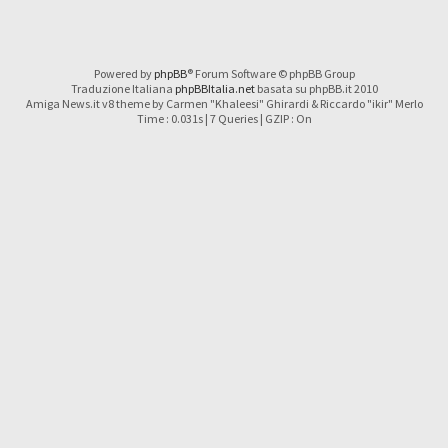
Powered by
phpBB
® Forum Software © phpBB Group
Traduzione Italiana
phpBBItalia.net
basata su phpBB.it 2010
Amiga News.it v8 theme by Carmen "Khaleesi" Ghirardi & Riccardo "ikir" Merlo
Time : 0.031s | 7 Queries | GZIP : On