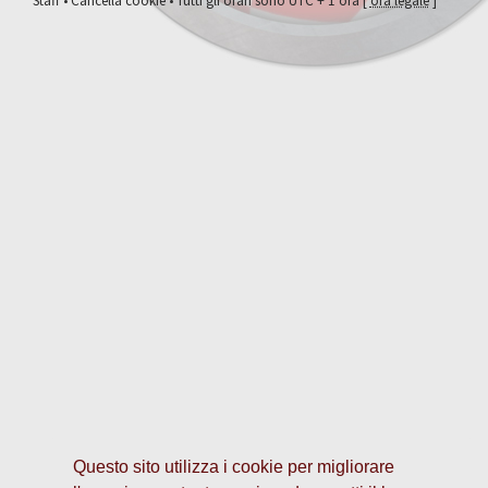
Staff
•
Cancella cookie
• Tutti gli orari sono UTC + 1 ora [
ora legale
]
Questo sito utilizza i cookie per migliorare