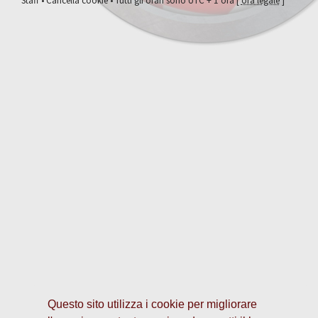
Staff
•
Cancella cookie
• Tutti gli orari sono UTC + 1 ora [
ora legale
]
Questo sito utilizza i cookie per migliorare