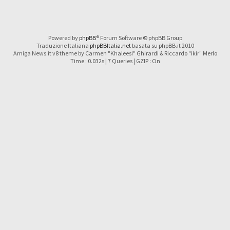
Powered by
phpBB
® Forum Software © phpBB Group
Traduzione Italiana
phpBBItalia.net
basata su phpBB.it 2010
Amiga News.it v8 theme by Carmen "Khaleesi" Ghirardi & Riccardo "ikir" Merlo
Time : 0.032s | 7 Queries | GZIP : On