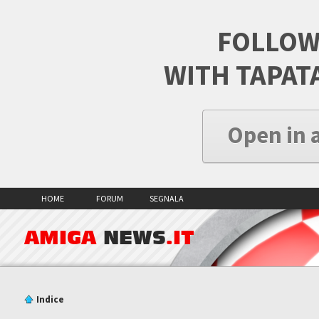
FOLLOW
WITH TAPAT
Open in 
HOME
FORUM
SEGNALA
AMIGA
NEWS
.IT
Indice