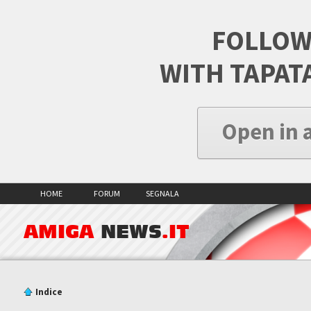
FOLLOW
WITH TAPAT
Open in 
HOME
FORUM
SEGNALA
AMIGA
NEWS
.IT
Indice