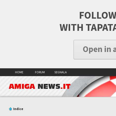
FOLLOW
WITH TAPAT
Open in 
HOME
FORUM
SEGNALA
AMIGA
NEWS
.IT
Indice