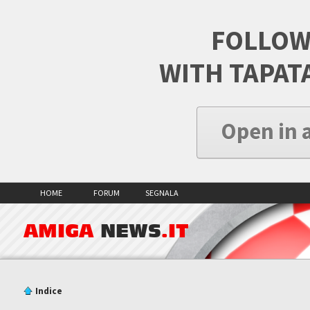
FOLLOW
WITH TAPAT
Open in 
HOME
FORUM
SEGNALA
AMIGA
NEWS
.IT
Indice