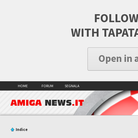
FOLLOW
WITH TAPAT
Open in 
HOME
FORUM
SEGNALA
AMIGA
NEWS
.IT
Indice