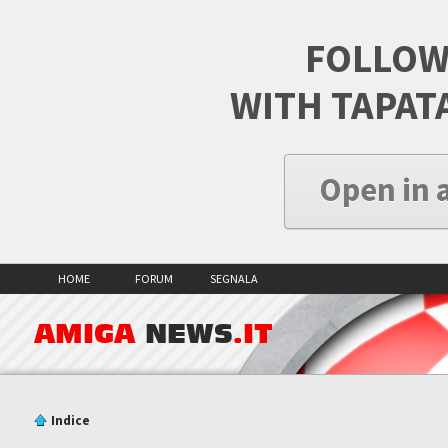
FOLLOW
WITH TAPAT
Open in 
HOME
FORUM
SEGNALA
AMIGA
NEWS
.IT
Indice