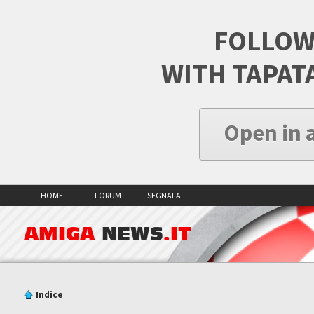
FOLLOW
WITH TAPAT
Open in 
HOME
FORUM
SEGNALA
AMIGA
NEWS
.IT
Indice