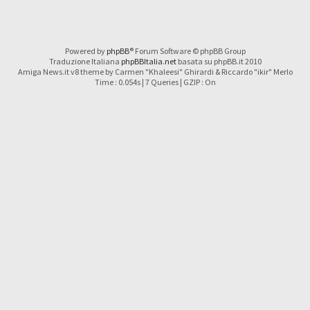
Powered by
phpBB
® Forum Software © phpBB Group
Traduzione Italiana
phpBBItalia.net
basata su phpBB.it 2010
Amiga News.it v8 theme by Carmen "Khaleesi" Ghirardi & Riccardo "ikir" Merlo
Time : 0.054s | 7 Queries | GZIP : On