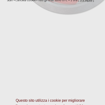
Staff
•
Cancella cookie
• Tutti gli orari sono UTC + 1 ora [
ora legale
]
Questo sito utilizza i cookie per migliorare