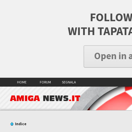
FOLLOW
WITH TAPAT
Open in 
HOME
FORUM
SEGNALA
AMIGA
NEWS
.IT
Indice