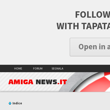
FOLLOW
WITH TAPAT
Open in 
HOME
FORUM
SEGNALA
AMIGA
NEWS
.IT
Indice