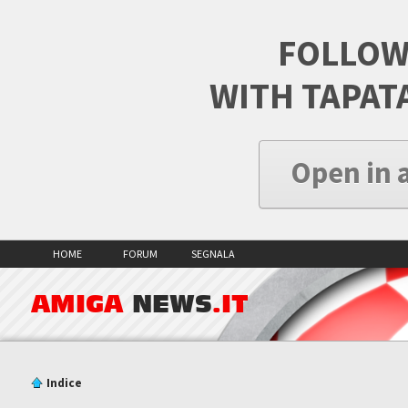
FOLLOW
WITH TAPAT
Open in 
HOME
FORUM
SEGNALA
AMIGA
NEWS
.IT
Indice