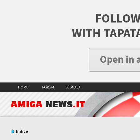
FOLLOW
WITH TAPAT
Open in 
HOME
FORUM
SEGNALA
AMIGA
NEWS
.IT
Indice