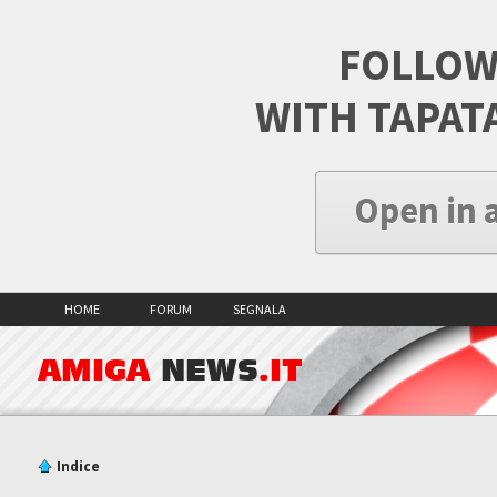
FOLLOW
WITH TAPAT
Open in 
HOME
FORUM
SEGNALA
AMIGA
NEWS
.IT
Indice