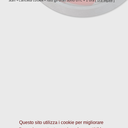
Staff
•
Cancella cookie
• Tutti gli orari sono UTC + 1 ora [
ora legale
]
Questo sito utilizza i cookie per migliorare