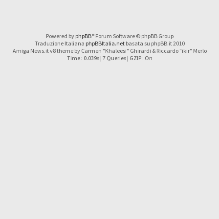
Powered by
phpBB
® Forum Software © phpBB Group
Traduzione Italiana
phpBBItalia.net
basata su phpBB.it 2010
Amiga News.it v8 theme by Carmen "Khaleesi" Ghirardi & Riccardo "ikir" Merlo
Time : 0.039s | 7 Queries | GZIP : On