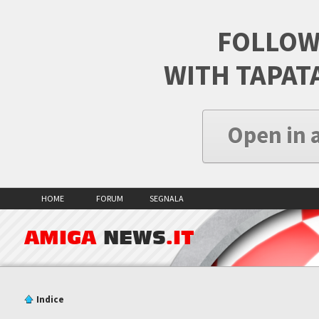
FOLLOW
WITH TAPAT
Open in 
HOME
FORUM
SEGNALA
AMIGA
NEWS
.IT
Indice