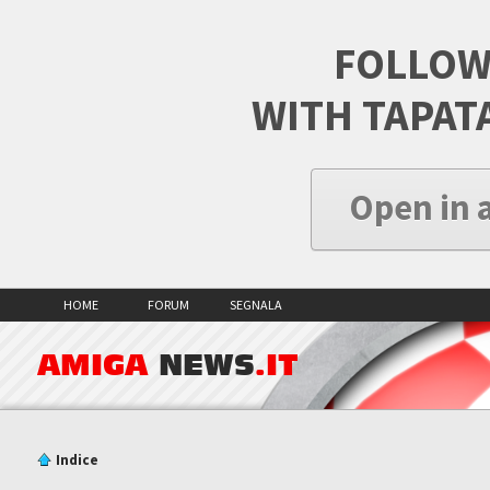
FOLLOW
WITH TAPAT
Open in 
HOME
FORUM
SEGNALA
AMIGA
NEWS
.IT
Indice