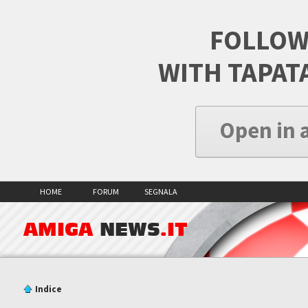
FOLLOW
WITH TAPAT
Open in 
HOME
FORUM
SEGNALA
AMIGA
NEWS
.IT
Indice