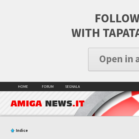
FOLLOW
WITH TAPAT
Open in 
HOME
FORUM
SEGNALA
AMIGA
NEWS
.IT
Indice