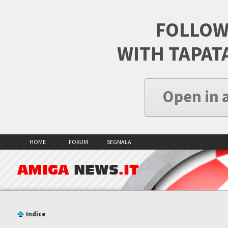
FOLLOW
WITH TAPAT
Open in 
HOME
FORUM
SEGNALA
AMIGA
NEWS
.IT
Indice