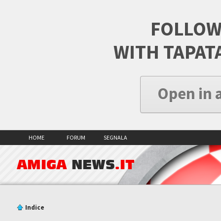
FOLLOW
WITH TAPAT
Open in 
HOME
FORUM
SEGNALA
AMIGA
NEWS
.IT
Indice