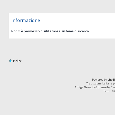
Informazione
Non ti è permesso di utilizzare il sistema di ricerca.
Indice
Powered by
phpB
Traduzione Italiana
p
Amiga News.it v8 theme by Car
Time : 0.