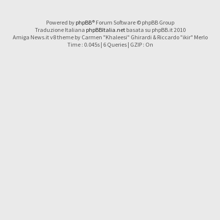
Powered by
phpBB
® Forum Software © phpBB Group
Traduzione Italiana
phpBBItalia.net
basata su phpBB.it 2010
Amiga News.it v8 theme by Carmen "Khaleesi" Ghirardi & Riccardo "ikir" Merlo
Time : 0.045s | 6 Queries | GZIP : On