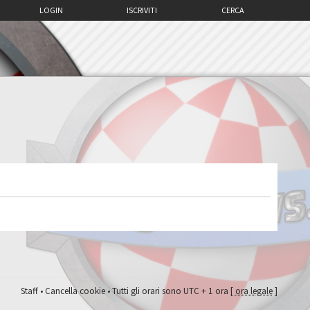
LOGIN
ISCRIVITI
CERCA
Staff
•
Cancella cookie
• Tutti gli orari sono UTC + 1 ora [
ora legale
]