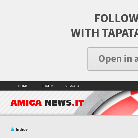
FOLLOW
WITH TAPAT
Open in 
HOME
FORUM
SEGNALA
AMIGA
NEWS
.IT
Indice