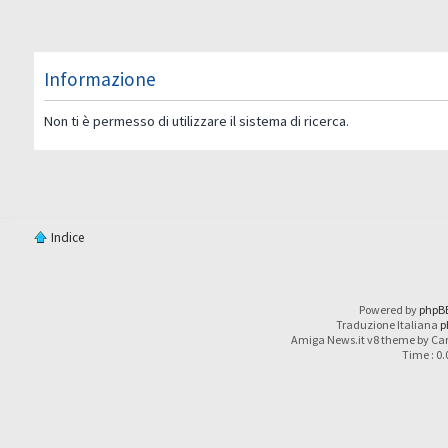
Informazione
Non ti è permesso di utilizzare il sistema di ricerca.
Indice
Powered by
phpB
Traduzione Italiana
p
Amiga News.it v8 theme by Car
Time : 0.