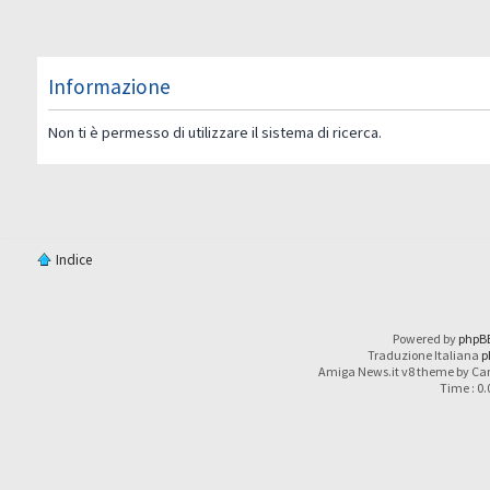
Informazione
Non ti è permesso di utilizzare il sistema di ricerca.
Indice
Powered by
phpB
Traduzione Italiana
p
Amiga News.it v8 theme by Car
Time : 0.