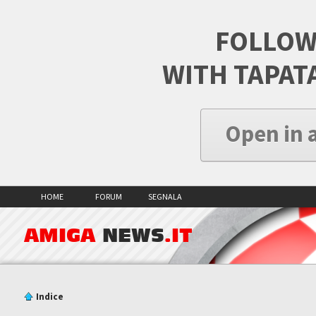
FOLLOW
WITH TAPAT
Open in 
HOME
FORUM
SEGNALA
AMIGA
NEWS
.IT
Indice