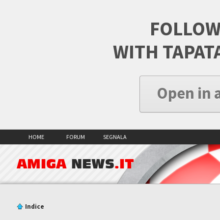
FOLLOW
WITH TAPAT
Open in 
HOME
FORUM
SEGNALA
AMIGA
NEWS
.IT
Indice