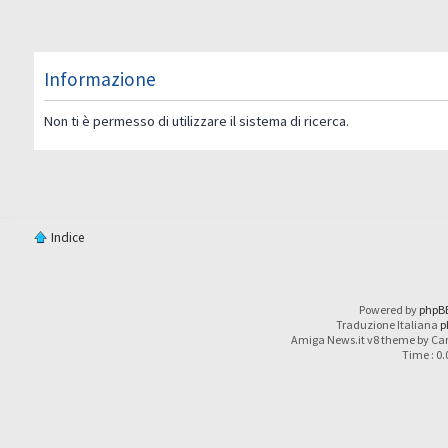
Informazione
Non ti è permesso di utilizzare il sistema di ricerca.
Indice
Powered by
phpB
Traduzione Italiana
p
Amiga News.it v8 theme by Car
Time : 0.