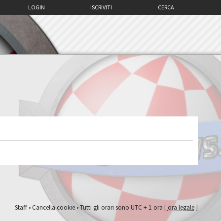
LOGIN
ISCRIVITI
CERCA
Staff
•
Cancella cookie
• Tutti gli orari sono UTC + 1 ora [
ora legale
]