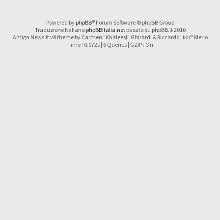
Powered by
phpBB
® Forum Software © phpBB Group
Traduzione Italiana
phpBBItalia.net
basata su phpBB.it 2010
Amiga News.it v8 theme by Carmen "Khaleesi" Ghirardi & Riccardo "ikir" Merlo
Time : 0.072s | 6 Queries | GZIP : On