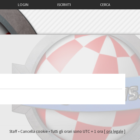
LOGIN
ISCRIVITI
CERCA
Staff
•
Cancella cookie
• Tutti gli orari sono UTC + 1 ora [
ora legale
]