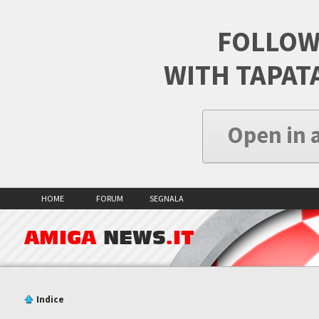
FOLLOW
WITH TAPAT
Open in 
HOME
FORUM
SEGNALA
AMIGA
NEWS
.IT
Indice