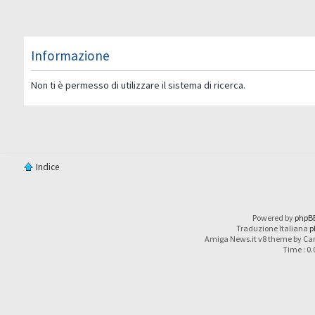
Informazione
Non ti è permesso di utilizzare il sistema di ricerca.
Indice
Powered by
phpB
Traduzione Italiana
p
Amiga News.it v8 theme by Car
Time : 0.