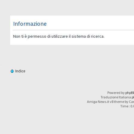
Informazione
Non ti è permesso di utilizzare il sistema di ricerca.
Indice
Powered by
phpB
Traduzione Italiana
p
Amiga News.it v8 theme by Car
Time : 0.