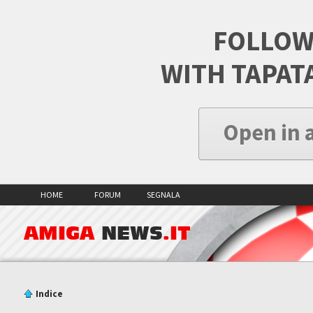
FOLLOW
WITH TAPAT
Open in 
HOME
FORUM
SEGNALA
AMIGA
NEWS
.IT
Indice