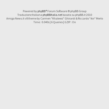
Powered by
phpBB
® Forum Software © phpBB Group
Traduzione Italiana
phpBBItalia.net
basata su phpBB.it 2010
Amiga News.it v8 theme by Carmen "Khaleesi" Ghirardi & Riccardo "ikir" Merlo
Time : 0.040s | 6 Queries | GZIP : On