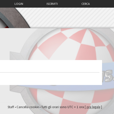
LOGIN
ISCRIVITI
CERCA
Staff
•
Cancella cookie
• Tutti gli orari sono UTC + 1 ora [
ora legale
]