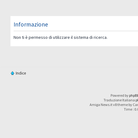
Informazione
Non ti è permesso di utilizzare il sistema di ricerca.
Indice
Powered by
phpB
Traduzione Italiana
p
Amiga News.it v8 theme by Car
Time : 0.