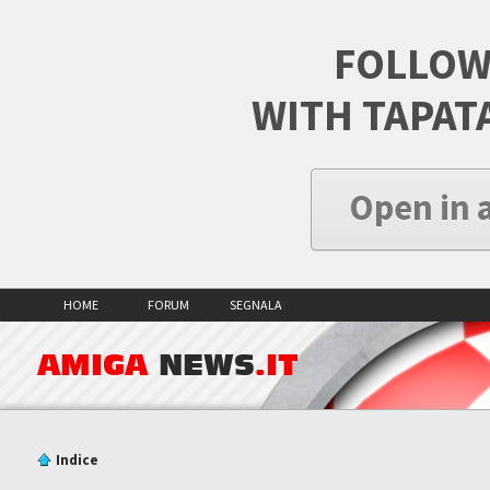
FOLLOW
WITH TAPAT
Open in 
HOME
FORUM
SEGNALA
AMIGA
NEWS
.IT
Indice