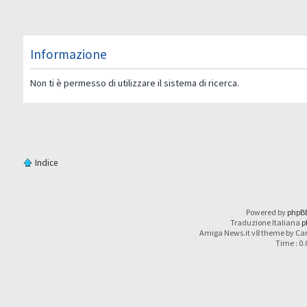
Informazione
Non ti è permesso di utilizzare il sistema di ricerca.
Indice
Powered by
phpB
Traduzione Italiana
p
Amiga News.it v8 theme by Car
Time : 0.