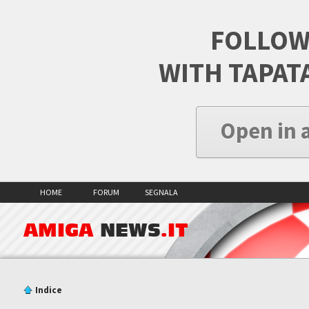
FOLLOW
WITH TAPAT
Open in 
HOME
FORUM
SEGNALA
AMIGA
NEWS
.IT
Indice